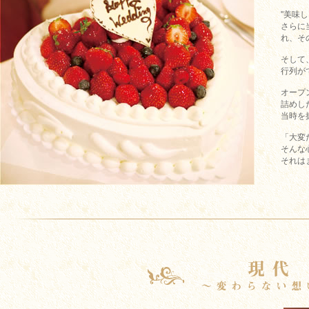
"美味
さらに
れ、そ
そして
行列が
オープ
詰めし
当時を
「大変
そんな
それは