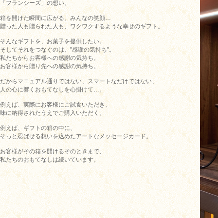
「フランシーズ」の想い。
箱を開けた瞬間に広がる、みんなの笑顔…
贈った人も贈られた人も、ワクワクするような幸せのギフト。
そんなギフトを、お菓子を提供したい。
そしてそれをつなぐのは、"感謝の気持ち"。
私たちからお客様への感謝の気持ち。
お客様から贈り先への感謝の気持ち。
だからマニュアル通りではない、スマートなだけではない、
人の心に響くおもてなしを心掛けて…。
例えば、実際にお客様にご試食いただき、
味に納得されたうえでご購入いただく。
例えば、ギフトの箱の中に、
そっと忍ばせる想いを込めたアートなメッセージカード。
お客様がその箱を開けるそのときまで、
私たちのおもてなしは続いています。