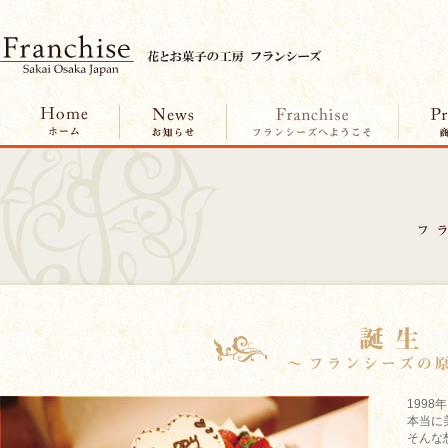
199
本当に
そんな