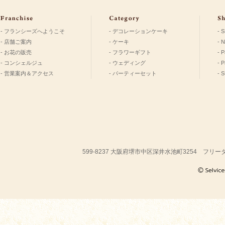
- フランシーズへようこそ
- デコレーションケーキ
- 
- 店舗ご案内
- ケーキ
- 
- お花の販売
- フラワーギフト
- P
- コンシェルジュ
- ウェディング
- 
- 営業案内＆アクセス
- パーティーセット
- 
599-8237 大阪府堺市中区深井水池町3254 フリーダ