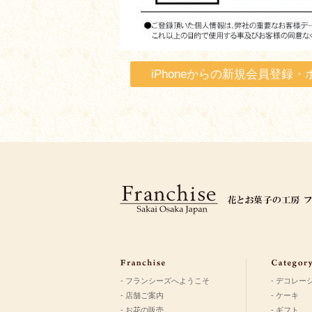
iPhoneからの新規会員登
- フランシーズへようこそ
- デコレー
- 店舗ご案内
- ケーキ
- お花の販売
- ギフト