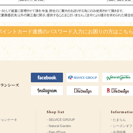
録・ポイントカード連携のパスワード入力にお困りの方はこち
ションケーキ
- SELVICE GROUP
- たまらん
- Natural Garden
- シーズンギフ
- Pain d'Esse
- 会員特典